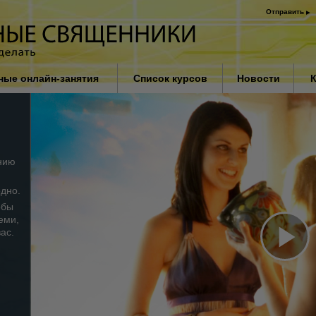
Отправить
ные онлайн-занятия
Список курсов
Новости
К
Введение
Решение проблемы
наркотиков
нию
Помощь при болезнях
и травмах
одно.
обы
Основы организации
еми,
вас.
Причина подавления
Pl
Дети
Как эффективно общаться
Vi