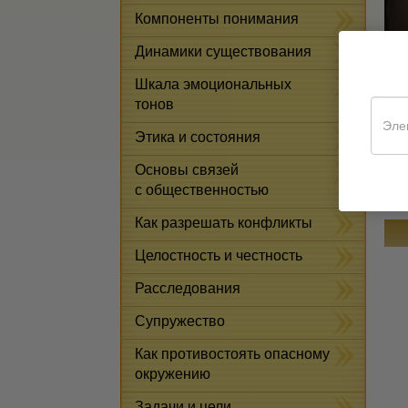
Компоненты понимания
Динамики существования
Шкала эмоциональных
тонов
Этика и состояния
Основы связей
с общественностью
Как разрешать конфликты
Целостность и честность
Расследования
Супружество
Как противостоять опасному
окружению
Задачи и цели