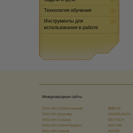
Технология обучения
Инструменты для
использования в работе
Международные сайты
ENGLISH (US/International)
繁體中文
ENGLISH (Australia)
NEDERLANDS
ENGLISH (Canada)
DEUTSCH
ENGLISH (United Kingdom)
MAGYAR
ENGLISH (Ireland)
NORSK