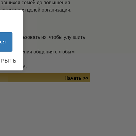
павшихся семей до повышения
достижения целей организации.
как использовать их, чтобы улучшить
ся
 для улучшения общения с любым
КРЫТЬ
 человеком.
Начать >>