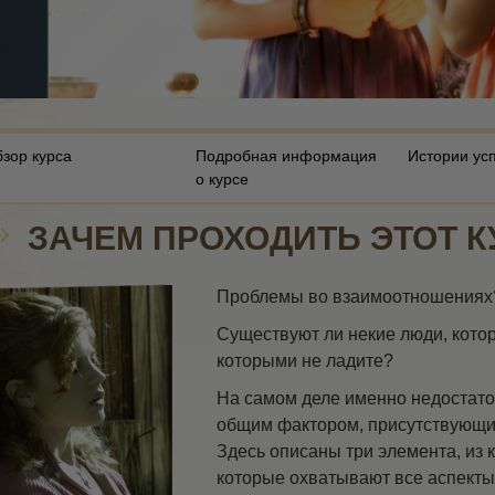
Компоненты понимания
Динамики существования
Шкала эмоциональных тонов
Этика и состояния
зор курса
Подробная информация
Истории ус
о курсе
Основы связей
с общественностью
ЗАЧЕМ ПРОХОДИТЬ ЭТОТ 
Как разрешать конфликты
Целостность и честность
Проблемы во взаимоотношениях
Расследования
Существуют ли некие люди, котор
которыми не ладите?
Супружество
На самом деле именно недостато
Как противостоять опасному
общим фактором, присутствующим
окружению
Здесь описаны три элемента, из 
Задачи и цели
которые охватывают все аспекты