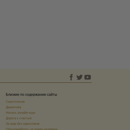
Близкие по содержанию сайты
Саентология
Дианетика
Начать онлайн-курс
Дорога к счастью
За мир без наркотиков
Объединяйтесь за права человека