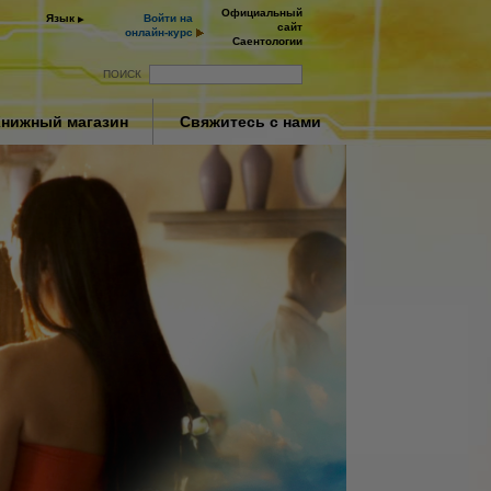
Официальный
Язык
Войти на
сайт
онлайн‑курс
Саентологии
ПОИСК
нижный магазин
Свяжитесь с нами
ay
deo