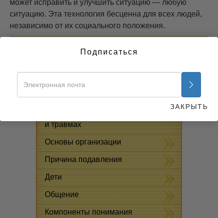
может исправить и улучшить ситуацию — любую
ситуацию. Эта технология бесценна для всех людей,
независимо от их социального положения.
Начать >>
Подписаться
БЕСПЛАТНЫЕ ОНЛАЙН-
КУРСЫ
Решение проблемы наркотиков
ЗАКРЫТЬ
Помощь при болезнях
и травмах
Основы организации
Причина подавления
Дети
Общение
Компоненты понимания