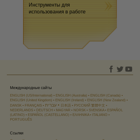
Инструменты для
использования в работе
Международные сайты
ENGLISH (US/International)
ENGLISH (Australia)
ENGLISH (Canada)
ENGLISH (United Kingdom)
ENGLISH (Ireland)
ENGLISH (New Zealand)
עברית
DANSK
FRANÇAIS
日本語
РУССКИЙ
繁體中文
NEDERLANDS
DEUTSCH
MAGYAR
NORSK
SVENSKA
ESPAÑOL
(LATINO)
ESPAÑOL (CASTELLANO)
ΕΛΛΗΝΙΚA
ITALIANO
PORTUGUÊS
Ссылки