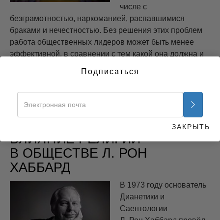
числе с
безграмотностью, наркоманией, распавшимися
браками и нечестностью. Без решения этих проблем
работа общественных лидеров может быть менее
эффективной, в сравнении с тем какой она должна и
могла бы быть. Но для них существуют решения -
Подписаться
методы, которые работают, и саентологический
добровольный священник может их предоставить.
Узнать больше »
ЗАКРЫТЬ
ВЛИЯНИЕ РЕЛИГИИ
В ОБЩЕСТВЕ Л. РОН
ХАББАРД
В 1973 году основатель
Дианетики и
Саентологии