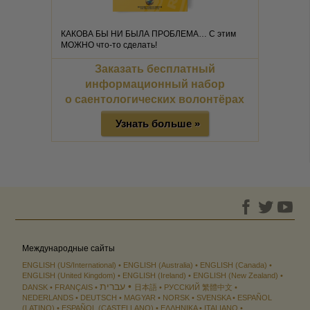
КАКОВА БЫ НИ БЫЛА ПРОБЛЕМА… С этим
МОЖНО что-то сделать!
Заказать бесплатный
информационный набор
о саентологических волонтёрах
Узнать больше »
Международные сайты
ENGLISH (US/International)
ENGLISH (Australia)
ENGLISH (Canada)
ENGLISH (United Kingdom)
ENGLISH (Ireland)
ENGLISH (New Zealand)
עברית
DANSK
FRANÇAIS
日本語
РУССКИЙ
繁體中文
NEDERLANDS
DEUTSCH
MAGYAR
NORSK
SVENSKA
ESPAÑOL
(LATINO)
ESPAÑOL (CASTELLANO)
ΕΛΛΗΝΙΚA
ITALIANO