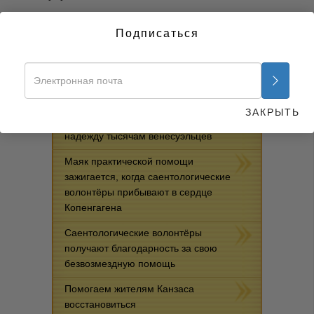
ПОДЕЛИТЬСЯ
Подписаться
НОВОСТИ
Ярко-жёлтые павильоны на
ЗАКРЫТЬ
колумбийской границе приносят
надежду тысячам венесуэльцев
Маяк практической помощи
зажигается, когда саентологические
волонтёры прибывают в сердце
Копенгагена
Саентологические волонтёры
получают благодарность за свою
безвозмездную помощь
Помогаем жителям Канзаса
восстановиться