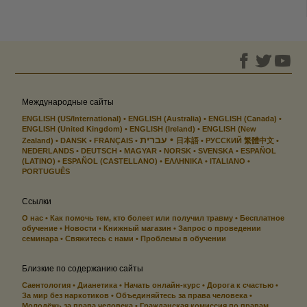
Международные сайты
ENGLISH (US/International)
ENGLISH (Australia)
ENGLISH (Canada)
ENGLISH (United Kingdom)
ENGLISH (Ireland)
ENGLISH (New
עברית
Zealand)
DANSK
FRANÇAIS
日本語
РУССКИЙ
繁體中文
NEDERLANDS
DEUTSCH
MAGYAR
NORSK
SVENSKA
ESPAÑOL
(LATINO)
ESPAÑOL (CASTELLANO)
ΕΛΛΗΝΙΚA
ITALIANO
PORTUGUÊS
Ссылки
О нас
Как помочь тем, кто болеет или получил травму
Бесплатное
обучение
Новости
Книжный магазин
Запрос о проведении
семинара
Свяжитесь с нами
Проблемы в обучении
Близкие по содержанию сайты
Саентология
Дианетика
Начать онлайн-курс
Дорога к счастью
За мир без наркотиков
Объединяйтесь за права человека
Молодёжь за права человека
Гражданская комиссия по правам